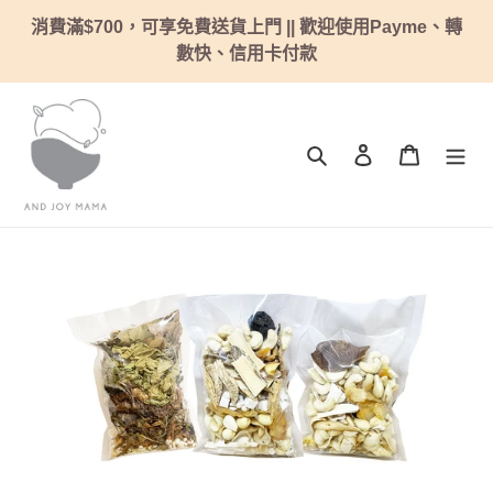
跳
消費滿$700，可享免費送貨上門 || 歡迎使用Payme、轉
到
數快、信用卡付款
內
容
搜尋
登入
購物車