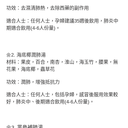
您
功效：去濕清肺熱，去除西藥的副作用
的
購
適合人士：任何人士，孕婦建議35週後飲用，肺炎中
物
期適合飲用(4-6人份量)。
車
🌼2. 海底椰潤肺湯
材料：果皮，百合，南杏，淮山，海玉竹，腰果，無
花果，海底椰，蟲草花
功效：潤肺，增強抵抗力
適合人士：任何人士，包括孕婦，感冒後服用效果較
好，肺炎中、後期適合飲用(4-6人份量)。
🌼3. 黨參補肺湯