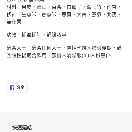
材料：果皮，淮山，百合，白蓮子，海玉竹，南杏，
伏神，生薏米，熟薏米，慈實，大棗，黨參，北芪，
無花果
功效：補氣補肺，舒緩咳嗽
適合人士：適合任何人士，包括孕婦。肺炎後期，轉
回陰性後適合飲用，感冒未清忌服(4-6人份量)。
分
分享
享
至
FACEBOOK
快速連結