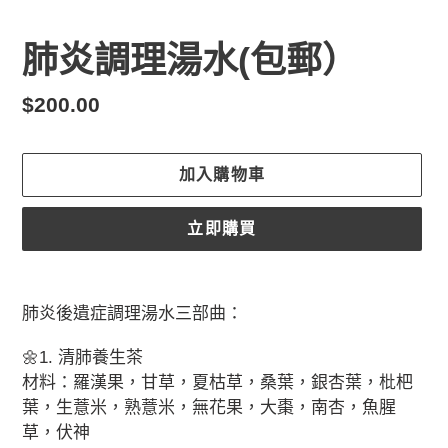
肺炎調理湯水(包郵）
定
$200.00
價
加入購物車
立即購買
正
在
肺炎後遺症調理湯水三部曲：
將
產
🌼1. 清肺養生茶
品
材料：羅漢果，甘草，夏枯草，桑葉，銀杏葉，枇杷
加
葉，生薏米，熟薏米，無花果，大棗，南杏，魚腥
入
草，伏神